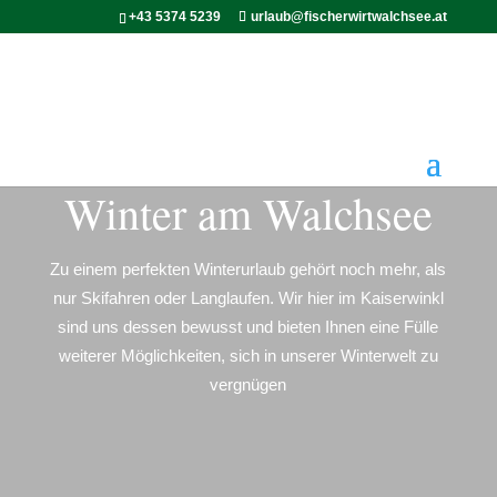
+43 5374 5239
urlaub@fischerwirtwalchsee.at
Winter am Walchsee
Zu einem perfekten Winterurlaub gehört noch mehr, als
nur Skifahren oder Langlaufen. Wir hier im Kaiserwinkl
sind uns dessen bewusst und bieten Ihnen eine Fülle
weiterer Möglichkeiten, sich in unserer Winterwelt zu
vergnügen