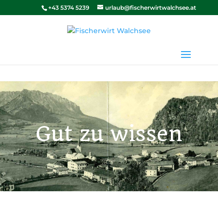
+43 5374 5239
urlaub@fischerwirtwalchsee.at
Gut zu wissen